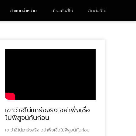
ตัวแทนจำหน่าย
เกี่ยวกับฮีโน่
ติดต่อฮีโน่
10 ล้อ 2 เพลา
หัวลาก
FM8JN3D-CDDMH
UM1AL3B-BDDMH
FM1AN3D-BDDMH
FG8JH3B
FM1AK3M-BDDMH
FM1AN3D-BDDMH (M)
เขาว่าฮีโน่แกร่งจริง อย่าพึ่งเชื่อ
ไปพิสูจน์กันก่อน
เขาว่าฮีโน่แกร่งจริง อย่าพึ่งเชื่อไปพิสูจน์กันก่อน