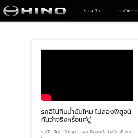
รุ่นรถฮีโน่
ดาวน์โหลดโ
4-6 ล้อ ขนาดเล็ก
6 ล้อ ขนาดกลาง
XZU Atom
FC9JE2A-CBMAF
XZU ATOM With Body
FC9JJ2A- CBAMF/ FC9JL2A -
CBAMF
XZU 600R
XZU 640R
รถฮีโน่กินน้ำมันไหม ไปลองพิสูจน์
XZU 650R
กันว่าจริงหรือแค่ขู่
XZU 710R
รถฮีโน่กินน้ำมันไหม ไปลองพิสูจน์กันว่าจริงหรือแค่