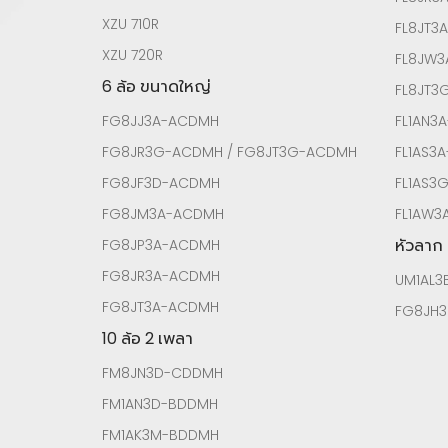
XZU 710R
FL8JT3
XZU 720R
FL8JW
6 ล้อ ขนาดใหญ่
FL8JT
FG8JJ3A-ACDMH
FL1AN3
FG8JR3G-ACDMH / FG8JT3G-ACDMH
FL1AS3
FG8JF3D-ACDMH
FL1AS3
FG8JM3A-ACDMH
FL1AW3
หัวลาก
FG8JP3A-ACDMH
FG8JR3A-ACDMH
UM1AL3
FG8JT3A-ACDMH
FG8JH3
10 ล้อ 2 เพลา
FM8JN3D-CDDMH
FM1AN3D-BDDMH
FM1AK3M-BDDMH