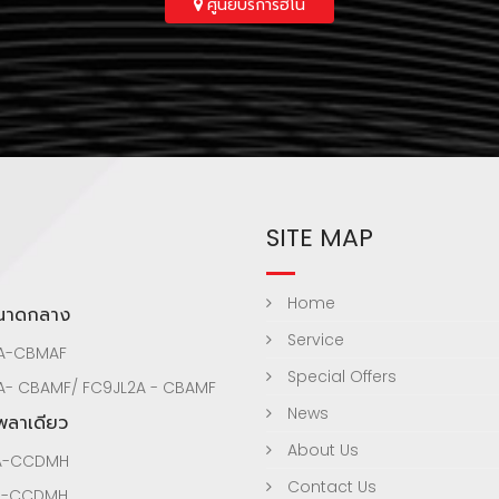
ศูนย์บริการฮีโน่
SITE MAP
Home
ขนาดกลาง
Service
A-CBMAF
Special Offers
A- CBAMF/ FC9JL2A - CBAMF
News
เพลาเดียว
About Us
A-CCDMH
Contact Us
A-CCDMH