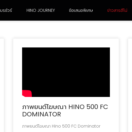
บรชัวร์
HINO JOURNEY
ข้อเสนอพิเศษ
ข่าวสารฮีโน่
6 ล้อ ขนาดใหญ่
10 ล้อ เพลาเดียว
FG8JJ3A-ACDMH
FL8JN3A-CCDMH
FG8JR3G-ACDMH /
FL8JR3A-CCDMH
FG8JT3G-ACDMH
FL8JT3A-CCDMH
FG8JF3D-ACDMH
FL8JW3A-CCDMH
ภาพยนต์โฆษณา HINO 500 FC
FG8JM3A-ACDMH
FL8JT3G-CCDMH
DOMINATOR
FG8JP3A-ACDMH
FL1AN3A-BDDMH
ภาพยนต์โฆษณา Hino 500 FC Dominator
FG8JR3A-ACDMH