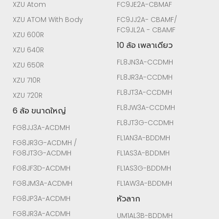
XZU Atom
FC9JE2A-CBMAF
XZU ATOM With Body
FC9JJ2A- CBAMF/
FC9JL2A - CBAMF
XZU 600R
10 ล้อ เพลาเดียว
XZU 640R
FL8JN3A-CCDMH
XZU 650R
FL8JR3A-CCDMH
XZU 710R
FL8JT3A-CCDMH
XZU 720R
FL8JW3A-CCDMH
6 ล้อ ขนาดใหญ่
FL8JT3G-CCDMH
FG8JJ3A-ACDMH
FL1AN3A-BDDMH
FG8JR3G-ACDMH /
FG8JT3G-ACDMH
FL1AS3A-BDDMH
FG8JF3D-ACDMH
FL1AS3G-BDDMH
FG8JM3A-ACDMH
FL1AW3A-BDDMH
หัวลาก
FG8JP3A-ACDMH
FG8JR3A-ACDMH
UM1AL3B-BDDMH