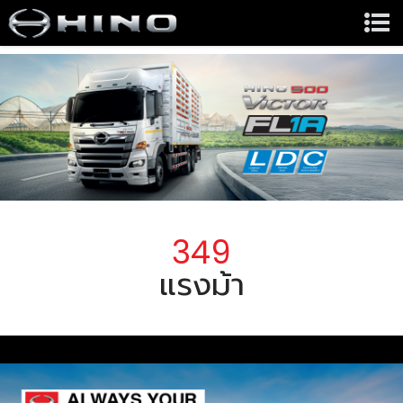
349
แรงม้า