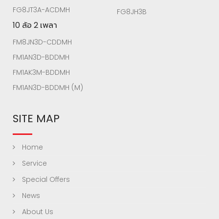
FG8JT3A-ACDMH
FG8JH3B
10 ล้อ 2 เพลา
FM8JN3D-CDDMH
FM1AN3D-BDDMH
FM1AK3M-BDDMH
FM1AN3D-BDDMH (M)
SITE MAP
Home
Service
Special Offers
News
About Us