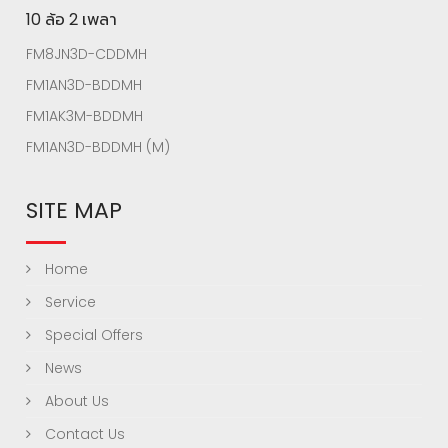
10 ล้อ 2 เพลา
FM8JN3D-CDDMH
FM1AN3D-BDDMH
FM1AK3M-BDDMH
FM1AN3D-BDDMH (M)
SITE MAP
Home
Service
Special Offers
News
About Us
Contact Us