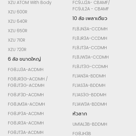
XZU ATOM With Body
FC9JJ2A- CBAMF/
FC9JL2A - CBAMF
XZU 600R
10 ล้อ เพลาเดียว
XZU 640R
FL8JN3A-CCDMH
XZU 650R
FL8JR3A-CCDMH
XZU 710R
FL8JT3A-CCDMH
XZU 720R
FL8JW3A-CCDMH
6 ล้อ ขนาดใหญ่
FL8JT3G-CCDMH
FG8JJ3A-ACDMH
FL1AN3A-BDDMH
FG8JR3G-ACDMH /
FG8JT3G-ACDMH
FL1AS3A-BDDMH
FG8JF3D-ACDMH
FL1AS3G-BDDMH
FG8JM3A-ACDMH
FL1AW3A-BDDMH
หัวลาก
FG8JP3A-ACDMH
FG8JR3A-ACDMH
UM1AL3B-BDDMH
FG8JT3A-ACDMH
FG8JH3B