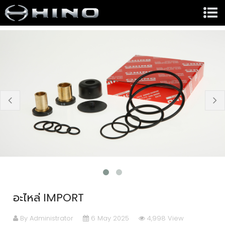
prev
n
อะไหล่ IMPORT
By Administrator
6 May 2025
4,998 View