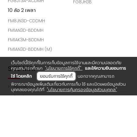
10 ล้อ เพลาเดียว
XZU 640R
FL8JN3A-CCDMH
XZU 650R
FL8JR3A-CCDMH
XZU 710R
FL8JT3A-CCDMH
XZU 720R
FL8JW3A-CCDMH
6 ล้อ ขนาดใหญ่
FL8JT3G-CCDMH
FG8JJ3A-ACDMH
FL1AN3A-BDDMH
เว็บไซต์นี้ใช้คุกกี้ในการเก็บข้อมูลการใช้งานและมีความปลอดภัย
FG8JR3G-ACDMH /
คุณสามารถศึกษา
"นโยบายการใช้คุกกี้"
และให้ความยินยอมการ
FG8JT3G-ACDMH
FL1AS3A-BDDMH
ใช้ โดยคลิก
ยอมรับการใช้คุกกี้
นอกจากคุณสามารถ
FG8JF3D-ACDMH
FL1AS3G-BDDMH
พิจารณาข้อมูลเพิ่มเติมเกี่ยวกับการเก็บ ใช้ และเปิดเผยข้อมูลส่วน
บุคคลของคุณได้ที่
"นโยบายการคุ้มครองข้อมูลส่วนบุคคล"
FG8JM3A-ACDMH
FL1AW3A-BDDMH
หัวลาก
FG8JP3A-ACDMH
FG8JR3A-ACDMH
UM1AL3B-BDDMH
FG8JT3A-ACDMH
FG8JH3B
10 ล้อ 2 เพลา