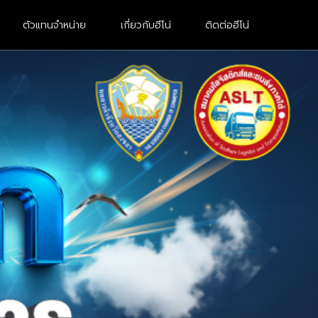
ตัวแทนจำหน่าย
เกี่ยวกับฮีโน่
ติดต่อฮีโน่
10 ล้อ 2 เพลา
หัวลาก
FM8JN3D-CDDMH
UM1AL3B-BDDMH
FM1AN3D-BDDMH
FG8JH3B
FM1AK3M-BDDMH
FM1AN3D-BDDMH (M)