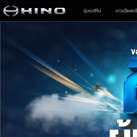
รุ่นรถฮีโน่
ดาวน์โหลดโ
4-6 ล้อ ขนาดเล็ก
6 ล้อ ขนาดกลาง
XZU Atom
FC9JE2A-CBMAF
XZU ATOM With Body
FC9JJ2A- CBAMF/ FC9JL2A -
CBAMF
XZU 600R
XZU 640R
XZU 650R
XZU 710R