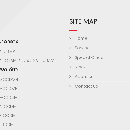
SITE MAP
Home
ขนาดกลาง
Service
A-CBMAF
Special Offers
A- CBAMF/ FC9JL2A - CBAMF
News
เพลาเดียว
About Us
A-CCDMH
Contact Us
A-CCDMH
A-CCDMH
3A-CCDMH
3G-CCDMH
A-BDDMH