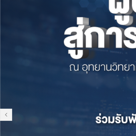
XZU 720R
prev