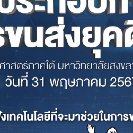
FL1AS3A-BDDMH
FG8JT3A-ACDMH
FL1AS3G-BDDMH
FL1AW3A-BDDMH