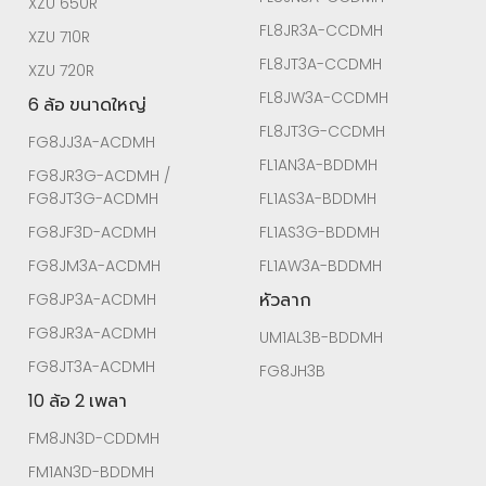
XZU 650R
FL8JR3A-CCDMH
XZU 710R
FL8JT3A-CCDMH
XZU 720R
FL8JW3A-CCDMH
6 ล้อ ขนาดใหญ่
FL8JT3G-CCDMH
FG8JJ3A-ACDMH
FL1AN3A-BDDMH
FG8JR3G-ACDMH /
FG8JT3G-ACDMH
FL1AS3A-BDDMH
FG8JF3D-ACDMH
FL1AS3G-BDDMH
FG8JM3A-ACDMH
FL1AW3A-BDDMH
หัวลาก
FG8JP3A-ACDMH
FG8JR3A-ACDMH
UM1AL3B-BDDMH
FG8JT3A-ACDMH
FG8JH3B
10 ล้อ 2 เพลา
FM8JN3D-CDDMH
FM1AN3D-BDDMH