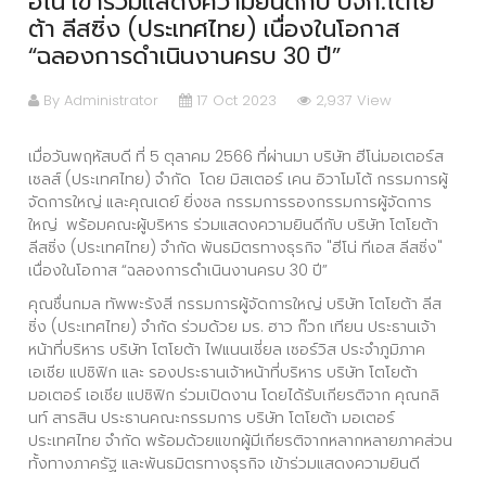
ฮีโน่ เข้าร่วมแสดงความยินดีกับ บจก.โตโย
ต้า ลีสซิ่ง (ประเทศไทย) เนื่องในโอกาส
“ฉลองการดำเนินงานครบ 30 ปี”
By Administrator
17 Oct 2023
2,937 View
เมื่อวันพฤหัสบดี ที่ 5 ตุลาคม 2566 ที่ผ่านมา บริษัท ฮีโน่มอเตอร์ส
เซลส์ (ประเทศไทย) จำกัด โดย มิสเตอร์ เคน อิวาโมโต้ กรรมการผู้
จัดการใหญ่ และคุณเดย์ ยิ่งชล กรรมการรองกรรมการผู้จัดการ
ใหญ่ พร้อมคณะผู้บริหาร ร่วมแสดงความยินดีกับ บริษัท โตโยต้า
ลีสซิ่ง (ประเทศไทย) จำกัด พันธมิตรทางธุรกิจ "ฮีโน่ ทีเอส ลีสซิ่ง"
เนื่องในโอกาส “ฉลองการดำเนินงานครบ 30 ปี”
คุณชื่นกมล ทัพพะรังสี กรรมการผู้จัดการใหญ่ บริษัท โตโยต้า ลีส
ซิ่ง (ประเทศไทย) จำกัด ร่วมด้วย มร. ฮาว ก๊วก เทียน ประธานเจ้า
หน้าที่บริหาร บริษัท โตโยต้า ไฟแนนเชี่ยล เซอร์วิส ประจำภูมิภาค
เอเชีย แปซิฟิก และ รองประธานเจ้าหน้าที่บริหาร บริษัท โตโยต้า
มอเตอร์ เอเชีย แปซิฟิก ร่วมเปิดงาน โดยได้รับเกียรติจาก คุณกลิ
นท์ สารสิน ประธานคณะกรรมการ บริษัท โตโยต้า มอเตอร์
ประเทศไทย จำกัด พร้อมด้วยแขกผู้มีเกียรติจากหลากหลายภาคส่วน
ทั้งทางภาครัฐ และพันธมิตรทางธุรกิจ เข้าร่วมแสดงความยินดี