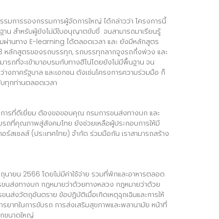
กรรมการรองกรรมการผู้จัดการใหญ่ ได้กล่าวว่า โครงการนี้
ฐาน สำหรับผู้ยังไม่มีใบอนุญาตขับขี่ จนสามารถมาเรียนรู้
บรมผ่านทาง E-learning ได้ตลอดเวลา และ ยังมีหลักสูตร
้ง 3 หลักสูตรของรถบรรทุก, รถบรรทุกลากจูงรถกึ่งพ่วง และ
ารถที่จะเข้ามาอบรมกับทางฮีโน่โดยยังไม่มีพื้นฐาน จน
ะหว่างภาครัฐบาล และเอกชน ดังเช่นโครงการความร่วมมือ ก็
รับทุกท่านตลอดเวลา
รงการที่ดีเยี่ยม ต้องขอขอบคุณ กรมการขนส่งทางบก และ
รถที่คุณภาพสู่สังคมไทย ยังช่วยเหลือผู้ประกอบการให้มี
อร์สเซลส์ (ประเทศไทย) จำกัด ร่วมมือกัน เราสามารถสร้าง
มิถุนายน 2566 โดยไม่มีค่าใช้จ่าย รวมที่พักและอาหารตลอด
ารขนส่งทางบก กฎหมายว่าด้วยทางหลวง กฎหมายว่าด้วย
่งวัตถุอันตราย ข้อปฏิบัติเมื่อเกิดเหตุฉุกเฉินและการให้
รยาทในการขับรถ การส่งเสริมสุขภาพและพลานามัย หน้าที่
ทุกขนาดใหญ่