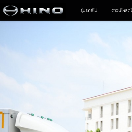
รุ่นรถฮีโน่
ดาวน์โหลดโ
4-6 ล้อ ขนาดเล็ก
6 ล้อ ขนาดกลาง
XZU Atom
FC9JE2A-CBMAF
XZU ATOM With Body
FC9JJ2A- CBAMF/ FC9JL2A -
CBAMF
XZU 600R
XZU 640R
XZU 650R
XZU 710R