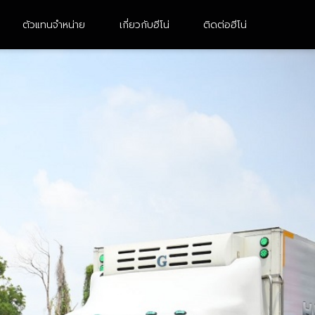
ตัวแทนจำหน่าย
เกี่ยวกับฮีโน่
ติดต่อฮีโน่
10 ล้อ 2 เพลา
หัวลาก
FM8JN3D-CDDMH
UM1AL3B-BDDMH
FM1AN3D-BDDMH
FG8JH3B
FM1AK3M-BDDMH
FM1AN3D-BDDMH (M)