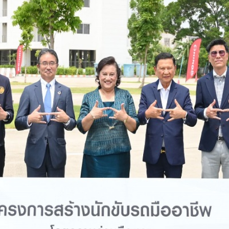
FL1AS3A-BDDMH
FG8JT3A-ACDMH
FL1AS3G-BDDMH
FL1AW3A-BDDMH