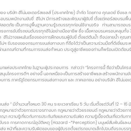
ง บริษัท ฮีโน่มอเตอร์สเซลส์ (ประเทศไทย) จำกัด โดยทาง คุณเดย์ ยิ่งชล 
บรมพนักงานขับขี่ ฮีโน่ฯ มีการสร้างและพัฒนาผู้ขับขี่ ตั้งแต่คอร์สอบรมพื้น
บขี่ปลอดภัย เป็นการปูพื้นฐานความรู้รถบรรทุกก่อนใช้งานจริง ท่านสามารถอ
ครงการขับขี่รถยนต์บรรทุกฮีโน่อย่างมืออาชีพ ซึ่ง เนื้อหาอบรมครอบคลุมทั
น่วางแผนในเรื่องของการฝึกอบรมผู้ขับขี่ ตั้งแต่ต้นน้ำ ถึงปลายน้ำ คุณสาม
โน่ฯ รับรองของกรมการขนส่งทางบก ที่ถือได้ว่าเป็นความร่วมมือที่ดีเยี่ยมร
านผ่านเกณฑ์ตามที่กรมการขนส่งกำหนด ประตูสู่อาชีพของท่านก็พร้อมเปิดต้อน
งบกแห่งประเทศไทย ในฐานะผู้ประกอบการ กล่าวว่า “โครงการนี้ ถือว่าเป็นโค
นับสนุนโครงการดีๆ อย่างนี้ นอกเหนือจะเป็นการสร้างอาชีพและสร้างพนักงานขับ
ระกอบการ ภาครัฐโดยกรมการขนส่งทางบก และ ภาคเอกชน อย่างบริษัท ฮีโน่มอเต
ง ” มีจำนวนทั้งหมด 30 คน ระยะเวลาเรียน 5 วัน เริ่มตั้งแต่วันที่ 12 – 16 
ู้กฎหมายว่าด้วยการจราจรทางบก กฎหมายว่าด้วยรถยนต์ กฎหมายว่าด้วยก
ามรู้เกี่ยวกับการประกันภัยและความรับผิด ความรู้เบื้องต้นเกี่ยวกับการขนส
รถ การคาดการณ์อุบัติเหตุ (Hazard -*Perception) มนุษย์สัมพันธ์และมา
ส่ง หน้าที่และความรับผิดชอบของผู้ขับรถตั้งแต่รถขนาดเล็กไปจนถึงรถบรร