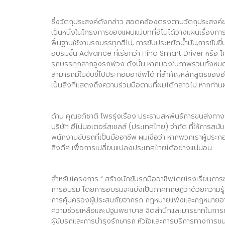
ซึ่งวัตถุประสงค์ดังกล่าว สอดคล้องตรงตามวัตถุประสงค์ขอ
เป็นหนึ่งในโครงการของแผนแม่บทที่ฮีโน่ได้วางแผนเรื่องการอ
พื้นฐานใช้งานรถบรรทุกฮีโน่, การขับประหยัดน้ำมัน,การขั
อบรมขั้น Advance ที่เรียกว่า Hino Smart Driver หรือ โ
รถบรรทุกลากจูงรถพ่วง ดังนั้น หากมองในภาพรวมทั้งหมด ฮีโ
สามารถมีใบขับขี่ไปประกอบอาชีพได้ ที่สำคัญหลักสูตรของฮี
เป็นสิ่งที่แสดงถึงความร่วมมือตามที่ผมได้กล่าวไป หากท่
ด้าน คุณอภิชาติ ไพรรุ่งเรือง ประธานสหพันธ์การขนส่งทา
บริษัท ฮีโน่มอเตอร์สเซลส์ (ประเทศไทย) จำกัด ที่ให้การส
พนักงานขับรถที่เป็นมืออาชีพ ผมเชื่อว่า หากพวกเราผู้ป
สิ่งดีๆ เพื่อการเปลี่ยนแปลงประเทศไทยได้อย่างแน่นอน
สำหรับโครงการ “ สร้างนักขับรถมืออาชีพโดยโรงเรียนการขนส่
การอบรม โดยการอบรมจะแบ่งเป็นภาคทฤษฎีว่าด้วยความร
การคุ้มครองผู้ประสบภัยจากรถ กฎหมายแพ่งและกฎหมายอาญา คว
ความช่วยเหลือและปฐมพยาบาล จิตสำนึกและมารยาทในการขับ
ผู้ขับรถและการบำรุงรักษารถ หัวใจและการบริการทางการขน