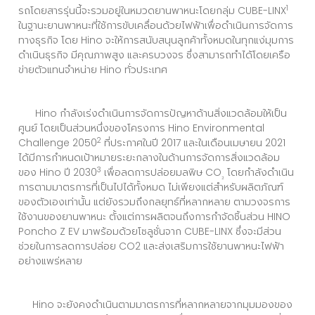
1
รถโดยสารรุ่นนี้จะรวมอยู่ในหมวดยานพาหนะโดยกลุ่ม CUBE-LINX
ในฐานะยานพาหนะที่ใช้การขับเคลื่อนด้วยไฟฟ้าเพื่อดำเนินการจัดการ
ทางธุรกิจ โดย Hino จะให้การสนับสนุนลูกค้าทั้งหมดในทุกแง่มุมการ
ดำเนินธุรกิจ มีคุณภาพสูง และครบวงจร ซึ่งสามารถทำได้โดยเครือ
ข่ายตัวแทนจำหน่าย Hino ทั่วประเทศ
Hino กำลังเร่งดำเนินการจัดการปัญหาด้านสิ่งแวดล้อมให้เป็น
ศูนย์ โดยเป็นส่วนหนึ่งของโครงการ Hino Environmental
2
Challenge 2050
ที่ประกาศในปี 2017 และในเดือนเมษายน 2021
ได้มีการกำหนดเป้าหมายระยะกลางในด้านการจัดการสิ่งแวดล้อม
3
ของ Hino ปี 2030
เพื่อลดการปล่อยมลพิษ CO
โดยกำลังดำเนิน
₂
การตามมาตรการที่เป็นไปได้ทั้งหมด ไม่เพียงแต่สำหรับผลิตภัณฑ์
ของตัวเองเท่านั้น แต่ยังรวมถึงกลยุทธ์ที่หลากหลาย ตามวงจรการ
ใช้งานของยานพาหนะ ตั้งแต่การผลิตจนถึงการกำจัดชิ้นส่วน HINO
Poncho Z EV มาพร้อมด้วยโซลูชั่นจาก CUBE-LINX ซึ่งจะมีส่วน
ช่วยในการลดการปล่อย CO2 และส่งเสริมการใช้ยานพาหนะไฟฟ้า
อย่างแพร่หลาย
Hino จะยังคงดำเนินตามมาตรการที่หลากหลายจากมุมมองของ