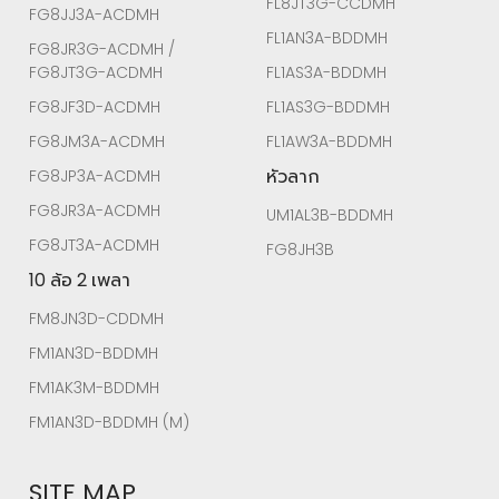
FL8JT3G-CCDMH
FG8JJ3A-ACDMH
FL1AN3A-BDDMH
FG8JR3G-ACDMH /
FG8JT3G-ACDMH
FL1AS3A-BDDMH
FG8JF3D-ACDMH
FL1AS3G-BDDMH
FG8JM3A-ACDMH
FL1AW3A-BDDMH
หัวลาก
FG8JP3A-ACDMH
FG8JR3A-ACDMH
UM1AL3B-BDDMH
FG8JT3A-ACDMH
FG8JH3B
10 ล้อ 2 เพลา
FM8JN3D-CDDMH
FM1AN3D-BDDMH
FM1AK3M-BDDMH
FM1AN3D-BDDMH (M)
SITE MAP