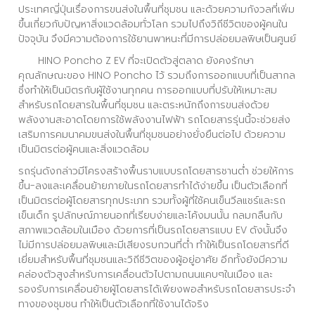
ประเทศญี่ปุ่นเรื่องการขนส่งในพื้นที่ชุมชน และด้วยความกังวลที่เพิ่ม
ขึ้นเกี่ยวกับปัญหาสิ่งแวดล้อมทั่วโลก รวมไปถึงวิถีชีวิตของผู้คนใน
ปัจจุบัน จึงมีความต้องการใช้ยานพาหนะที่มีการปล่อยมลพิษเป็นศูนย์
HINO Poncho Z EV ที่จะเปิดตัวสู่ตลาด ยังคงรักษา
คุณลักษณะของ HINO Poncho ไว้ รวมถึงการออกแบบที่เป็นสากล
ซึ่งทำให้เป็นมิตรกับผู้ใช้งานทุกคน การออกแบบที่ปรับให้เหมาะสม
สำหรับรถโดยสารในพื้นที่ชุมชน และตระหนักถึงการขนส่งด้วย
พลังงานสะอาดโดยการใช้พลังงานไฟฟ้า รถโดยสารรุ่นนี้จะช่วยส่ง
เสริมการคมนาคมขนส่งในพื้นที่ชุมชนอย่างยั่งยืนต่อไป ด้วยความ
เป็นมิตรต่อผู้คนและสิ่งแวดล้อม
รถรุ่นดังกล่าวมีโครงสร้างพื้นราบแบบรถโดยสารชานต่ำ ช่วยให้การ
ขึ้น-ลงและเคลื่อนย้ายภายในรถโดยสารทำได้ง่ายขึ้น เป็นตัวเลือกที่
เป็นมิตรต่อผู้โดยสารทุกประเภท รวมทั้งผู้ที่ใช้คนเข็นวีลแชร์และรถ
เข็นเด็ก รูปลักษณ์ภายนอกที่เรียบง่ายและโค้งมนนั้น กลมกลืนกับ
สภาพแวดล้อมในเมือง ด้วยการที่เป็นรถโดยสารแบบ EV ดังนั้นจึง
ไม่มีการปล่อยมลพิษและมีเสียงรบกวนที่ต่ำ ทำให้เป็นรถโดยสารที่ดี
เยี่ยมสำหรับพื้นที่ชุมชนและวิถีชีวิตของผู้อยู่อาศัย อีกทั้งยังมีความ
คล่องตัวสูงสำหรับการเคลื่อนตัวไปตามถนนแคบๆในเมือง และ
รองรับการเคลื่อนย้ายผู้โดยสารได้เพียงพอสำหรับรถโดยสารประจำ
ทางของชุมชน ทำให้เป็นตัวเลือกที่ใช้งานได้จริง