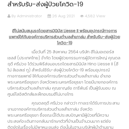
สำหรับรับ-ส่งผู้ป่วยโควิด-19
By Administrator
26 Aug 2021
4,582 View
ฮีโน่สนับสนุนรถโดยสารมินิบัส Liesse II
พร้อมอุปกรณ์ทางการ
แพทย์ให้กับ
องค์การบริหารส่วนตำบลสำเภาล่ม สำหรับรับ-ส่งผู้ป่วย
โควิด-19
เมื่อวันที่ 25 สิงหาคม 2564 บริษัท ฮีโน่มอเตอร์ส
เซลส์ (ประเทศไทย) จำกัด โดยผู้ช่วยกรรมการผู้จัดการใหญ่ คุณดล
ฤดี ศรีม่วง ได้ร่วมพิธีส่งมอบรถโดยสารมินิบัส Hino Liesse II (ฮี
โน่ ลิเอสเซ่ ทู) สำหรับใช้รับ-ส่งผู้ป่วยโควิด-19 พร้อมอุปกรณ์
ทางการแพทย์ ให้กับองค์การบริหารส่วนตำบลสำเภาล่ม อำเภอ
พระนครศรีอยุธยา จังหวัดพระนครศรีอยุธยา โดยมีนายกองค์การ
บริหารส่วนตำบลสำเภาล่ม คุณชาญชัย ถารีพันธ์ เป็นผู้รับมอบ ณ
ศูนย์โลจิสติกส์และฝึกอบรมฮีโน่บางไทร
คุณดลฤดี ศรีม่วง กล่าวว่า ทางเราได้รับการประสาน
งานจากองค์การบริหารส่วนตำบลสำเภาล่ม จังหวัด
พระนครศรีอยุธยา ซึ่งขณะนี้ได้ประสบปัญหามีผู้ป่วยที่มีความ
ประสงค์จะเดินทางกลับมารักษาตัวที่บ้านเป็นจำนวนมาก แต่ยัง
ติดขัดในเรื่องไม่มีพาหนะขนส่ง ดังนั้นในฐานะบริษัทผู้นำด้านยาน