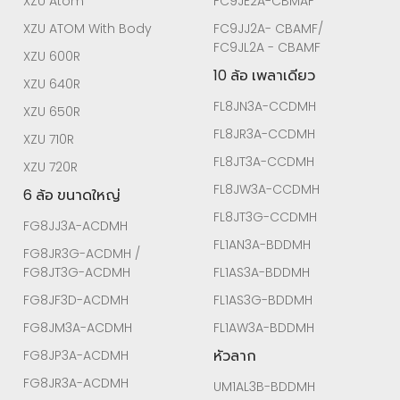
XZU Atom
FC9JE2A-CBMAF
XZU ATOM With Body
FC9JJ2A- CBAMF/
FC9JL2A - CBAMF
XZU 600R
10 ล้อ เพลาเดียว
XZU 640R
FL8JN3A-CCDMH
XZU 650R
FL8JR3A-CCDMH
XZU 710R
FL8JT3A-CCDMH
XZU 720R
FL8JW3A-CCDMH
6 ล้อ ขนาดใหญ่
FL8JT3G-CCDMH
FG8JJ3A-ACDMH
FL1AN3A-BDDMH
FG8JR3G-ACDMH /
FG8JT3G-ACDMH
FL1AS3A-BDDMH
FG8JF3D-ACDMH
FL1AS3G-BDDMH
FG8JM3A-ACDMH
FL1AW3A-BDDMH
หัวลาก
FG8JP3A-ACDMH
FG8JR3A-ACDMH
UM1AL3B-BDDMH