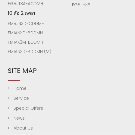
FG8JT3A-ACDMH
FG8JH3B
10 ล้อ 2 เพลา
FM8JN3D-CDDMH
FM1AN3D-BDDMH
FM1AK3M-BDDMH
FM1AN3D-BDDMH (M)
SITE MAP
Home
Service
Special Offers
News
About Us