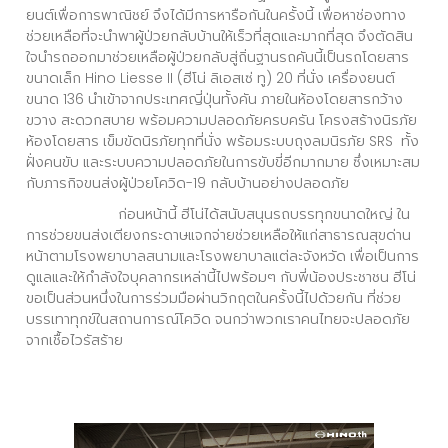
ยนต์เพื่อการพาณิชย์ จึงได้มีการหารือกันในครั้งนี้ เพื่อหาช่องทาง
ช่วยเหลือที่จะนำพาผู้ป่วยกลับบ้านให้เร็วที่สุดและมากที่สุด จึงตัดสิน
ใจนำรถออกมาช่วยเหลือผู้ป่วยกลับสู่ถิ่นฐานรถคันนี้เป็นรถโดยสาร
ขนาดเล็ก Hino Liesse II (ฮีโน่ ลิเอสเซ่ ทู) 20 ที่นั่ง เครื่องยนต์
ขนาด 136 นำเข้าจากประเทศญี่ปุ่นทั้งคัน ภายในห้องโดยสารกว้าง
ขวาง สะดวกสบาย พร้อมความปลอดภัยครบครัน โครงสร้างนิรภัย
ห้องโดยสาร เข็มขัดนิรภัยทุกที่นั่ง พร้อมระบบถุงลมนิรภัย SRS ทั้ง
ฝั่งคนขับ และระบบความปลอดภัยในการขับขี่อีกมากมาย ซึ่งเหมาะสม
กับภารกิจขนส่งผู้ป่วยโควิด-19 กลับบ้านอย่างปลอดภัย
ก่อนหน้านี้ ฮีโน่ได้สนับสนุนรถบรรทุกขนาดใหญ่ ใน
การช่วยขนส่งเตียงกระดาษแจกจ่ายช่วยเหลือให้แก่สาธารณสุขด่าน
หน้าตามโรงพยาบาลสนามและโรงพยาบาลแต่ละจังหวัด เพื่อเป็นการ
ดูแลและให้กำลังใจบุคลากรเหล่านี้ไปพร้อมๆ กับพี่น้องประชาชน ฮีโน่
ขอเป็นส่วนหนึ่งในการร่วมมือผ่านวิกฤตในครั้งนี้ไปด้วยกัน ที่ช่วย
บรรเทาทุกข์ในสถานการณ์โควิด จนกว่าพวกเราคนไทยจะปลอดภัย
จากเชื้อไวรัสร้าย