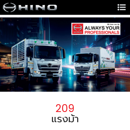
209
แรงม้า