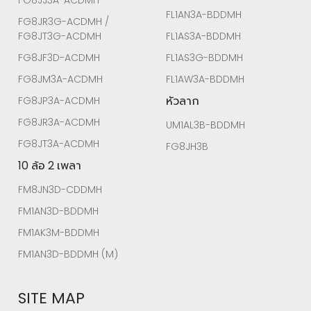
FG8JJ3A-ACDMH
FL1AN3A-BDDMH
FG8JR3G-ACDMH /
FG8JT3G-ACDMH
FL1AS3A-BDDMH
FG8JF3D-ACDMH
FL1AS3G-BDDMH
FG8JM3A-ACDMH
FL1AW3A-BDDMH
หัวลาก
FG8JP3A-ACDMH
FG8JR3A-ACDMH
UM1AL3B-BDDMH
FG8JT3A-ACDMH
FG8JH3B
10 ล้อ 2 เพลา
FM8JN3D-CDDMH
FM1AN3D-BDDMH
FM1AK3M-BDDMH
FM1AN3D-BDDMH (M)
SITE MAP