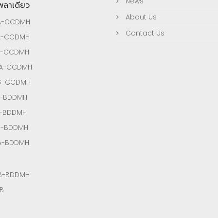
News
เพลาเดียว
About Us
A-CCDMH
Contact Us
A-CCDMH
A-CCDMH
3A-CCDMH
3G-CCDMH
A-BDDMH
A-BDDMH
G-BDDMH
A-BDDMH
B-BDDMH
B