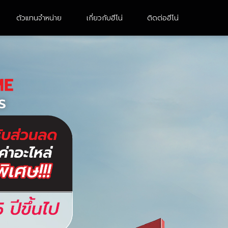
ตัวแทนจำหน่าย
เกี่ยวกับฮีโน่
ติดต่อฮีโน่
10 ล้อ 2 เพลา
หัวลาก
FM8JN3D-CDDMH
UM1AL3B-BDDMH
FM1AN3D-BDDMH
FG8JH3B
FM1AK3M-BDDMH
FM1AN3D-BDDMH (M)