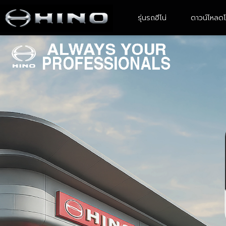
รุ่นรถฮีโน่
ดาวน์โหลดโ
4-6 ล้อ ขนาดเล็ก
6 ล้อ ขนาดกลาง
XZU Atom
FC9JE2A-CBMAF
XZU ATOM With Body
FC9JJ2A- CBAMF/ FC9JL2A -
CBAMF
XZU 600R
XZU 640R
XZU 650R
XZU 710R