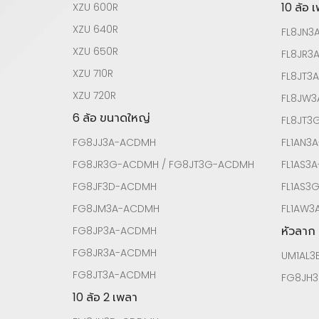
10 ล้อ 
XZU 600R
XZU 640R
FL8JN3
XZU 650R
FL8JR3
XZU 710R
FL8JT3
XZU 720R
FL8JW
6 ล้อ ขนาดใหญ่
FL8JT
FG8JJ3A-ACDMH
FL1AN3
FG8JR3G-ACDMH / FG8JT3G-ACDMH
FL1AS3
FG8JF3D-ACDMH
FL1AS3
FG8JM3A-ACDMH
FL1AW3
หัวลาก
FG8JP3A-ACDMH
FG8JR3A-ACDMH
UM1AL3
FG8JT3A-ACDMH
FG8JH3
10 ล้อ 2 เพลา