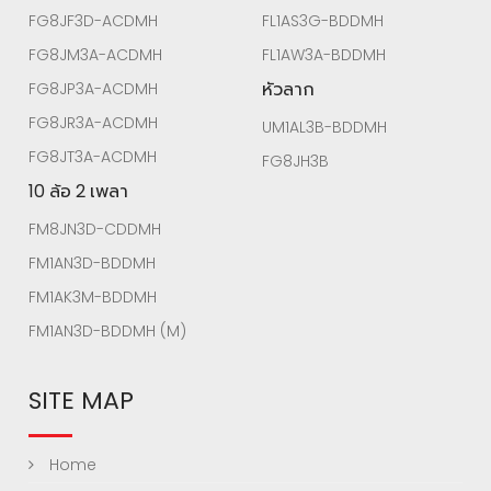
FG8JF3D-ACDMH
FL1AS3G-BDDMH
FG8JM3A-ACDMH
FL1AW3A-BDDMH
หัวลาก
FG8JP3A-ACDMH
FG8JR3A-ACDMH
UM1AL3B-BDDMH
FG8JT3A-ACDMH
FG8JH3B
10 ล้อ 2 เพลา
FM8JN3D-CDDMH
FM1AN3D-BDDMH
FM1AK3M-BDDMH
FM1AN3D-BDDMH (M)
SITE MAP
Home