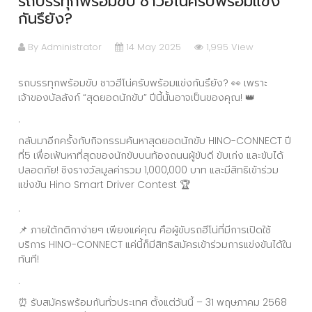
รถบรรทุกพร้อมขับ ชาวฮีโน่ครับพร้อมแข่ง
กันรึยัง?
By Administrator
14 May 2025
1,995 View
รถบรรทุกพร้อมขับ ชาวฮีโน่ครับพร้อมแข่งกันรึยัง? 👀 เพราะ
เจ้าของบัลลังก์ “สุดยอดนักขับ” ปีนี้นั้นอาจเป็นของคุณ! 👑
.
กลับมาอีกครั้งกับกิจกรรมค้นหาสุดยอดนักขับ HINO-CONNECT ปี
ที่5 เพื่อเฟ้นหาที่สุดของนักขับบนท้องถนนผู้ขับดี ขับเก่ง และขับได้
ปลอดภัย! ชิงรางวัลมูลค่ารวม 1,000,000 บาท และมีสิทธิเข้าร่วม
แข่งขัน Hino Smart Driver Contest 🏆
.
📌 ภายใต้กติกาง่ายๆ เพียงแค่คุณ คือผู้ขับรถฮีโน่ที่มีการเปิดใช้
บริการ HINO-CONNECT แค่นี้ก็มีสิทธิสมัครเข้าร่วมการแข่งขันได้ใน
ทันที!
.
⏰ รับสมัครพร้อมกันทั่วประเทศ ตั้งแต่วันนี้ – 31 พฤษภาคม 2568